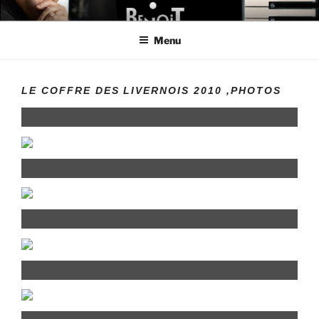
Aller
LE MONDE DE BENOIT
Créateur de projets
au
Menu
contenu
principal
LE COFFRE DES LIVERNOIS 2010 ,PHOTOS