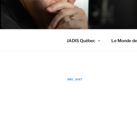
Aller
au
LE MONDE 
contenu
Créateur de projets
principal
JADIS Québec
Le Monde de
IMG_3047