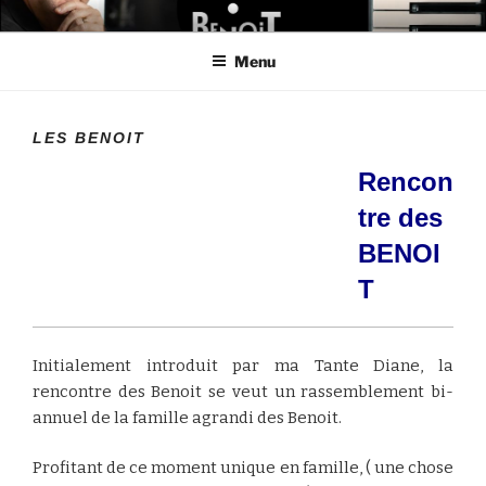
Aller
LE MONDE DE BENOIT
Créateur de projets
au
Menu
contenu
principal
LES BENOIT
Rencon
tre des
BENOI
T
Initialement introduit par ma Tante Diane, la
rencontre des Benoit se veut un rassemblement bi-
annuel de la famille agrandi des Benoit.
Profitant de ce moment unique en famille, ( une chose