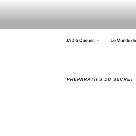
Aller
au
LE MONDE 
contenu
Créateur de projets
principal
JADIS Québec
Le Monde de
PRÉPARATIFS DU SECRET