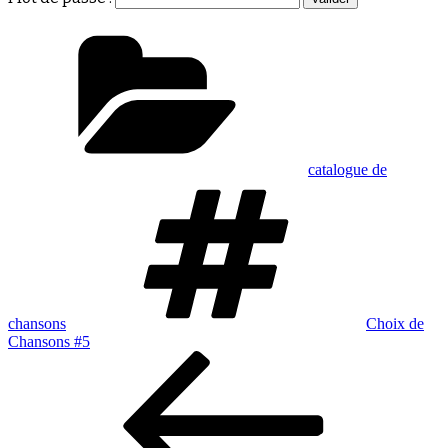
Catégories
catalogue de
Étiquettes
chansons
Choix de
Chansons #5
Navigation
Article
précédent
de
l’article