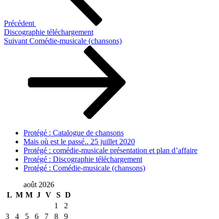
Précédent
Discographie téléchargement
Article
Suivant
Comédie-musicale (chansons)
suivant
Protégé : Catalogue de chansons
Mais où est le passé.. 25 juillet 2020
Protégé : comédie-musicale présentation et plan d’affaire
Protégé : Discographie téléchargement
Protégé : Comédie-musicale (chansons)
août 2026
L
M
M
J
V
S
D
1
2
3
4
5
6
7
8
9