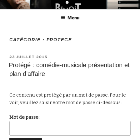
Aller
LE MONDE DE BENOIT
Créateur de projets
au
Menu
contenu
principal
CATÉGORIE :
PROTEGE
PUBLIÉ
23 JUILLET 2015
LE
Protégé : comédie-musicale présentation et
plan d’affaire
Ce contenu est protégé par un mot de passe. Pour le
voir, veuillez saisir votre mot de passe ci-dessous :
Mot de passe :