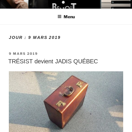
Aller
LE MONDE DE BENOIT
Créateur de projets
au
Menu
contenu
principal
JOUR :
9 MARS 2019
PUBLIÉ
9 MARS 2019
LE
TRÉSIST devient JADIS QUÉBEC