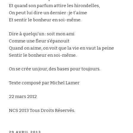
Et quand son parfum attire les hirondelles,
On peut lui dire un dernier : je t’aime
Et sentir le bonheur en soi-même.
Dire à quelqu’un : soit mon ami
Comme une fleur s’épanouit
Quand on aime, on voit que la vie en vaut la peine
Sentir le bonheur en soi-même.
On se crée un jour, des bases pour toujours.
Texte composé par Michel Lamer
22 mars 2012
NCS 2013 Tous Droits Réservés.
PUBLIÉ
29 AVRIL 2013