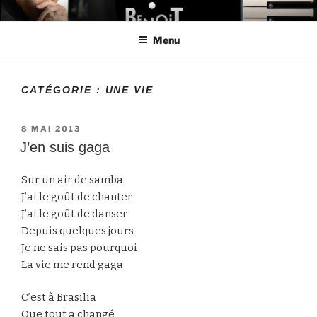
Aller
LE MONDE DE BENOIT
Créateur de projets
au
Menu
contenu
principal
CATÉGORIE :
UNE VIE
PUBLIÉ
8 MAI 2013
LE
J’en suis gaga
Sur un air de samba
J’ai le goût de chanter
J’ai le goût de danser
Depuis quelques jours
Je ne sais pas pourquoi
La vie me rend gaga
C’est à Brasilia
Que tout a changé