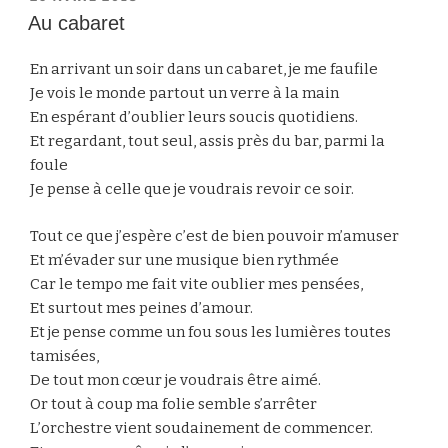
LE
Au cabaret
En arrivant un soir dans un cabaret, je me faufile
Je vois le monde partout un verre à la main
En espérant d’oublier leurs soucis quotidiens.
Et regardant, tout seul, assis près du bar, parmi la
foule
Je pense à celle que je voudrais revoir ce soir.
Tout ce que j’espère c’est de bien pouvoir m’amuser
Et m’évader sur une musique bien rythmée
Car le tempo me fait vite oublier mes pensées,
Et surtout mes peines d’amour.
Et je pense comme un fou sous les lumières toutes
tamisées,
De tout mon cœur je voudrais être aimé.
Or tout à coup ma folie semble s’arrêter
L’orchestre vient soudainement de commencer.