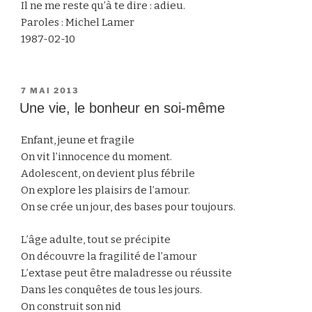
Il ne me reste qu’à te dire : adieu.
Paroles : Michel Lamer
1987-02-10
PUBLIÉ
7 MAI 2013
LE
Une vie, le bonheur en soi-même
Enfant, jeune et fragile
On vit l’innocence du moment.
Adolescent, on devient plus fébrile
On explore les plaisirs de l’amour.
On se crée un jour, des bases pour toujours.
L’âge adulte, tout se précipite
On découvre la fragilité de l’amour
L’extase peut être maladresse ou réussite
Dans les conquêtes de tous les jours.
On construit son nid